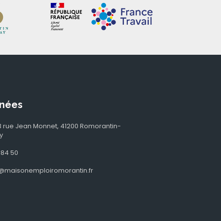
nées
, 3 rue Jean Monnet, 41200 Romorantin-
y
 84 50
@maisonemploiromorantin.fr