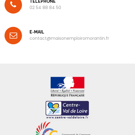
TÉLÉPHONE
02 54 88 84 50
E-MAIL
contact@maisonemploiromorantin.fr